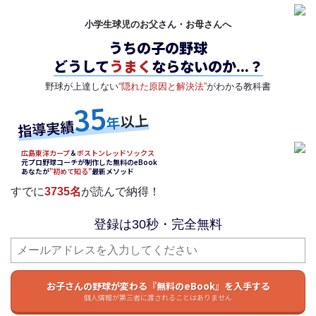
小学生球児のお父さん・お母さんへ
うちの子の野球
どうして
うまく
ならないのか...？
野球が上達しない
“隠れた原因と解決法”
がわかる教科書
35
以上
年
指導実績
広島東洋カープ
＆
ボストンレッドソックス
元プロ野球コーチが制作した無料のeBook
あなたが
"初めて知る"
最新メソッド
すでに
3735名
が読んで納得！
登録は30秒・完全無料
お子さんの野球が変わる『無料のeBook』を入手する
個人情報が第三者に渡されることはありません